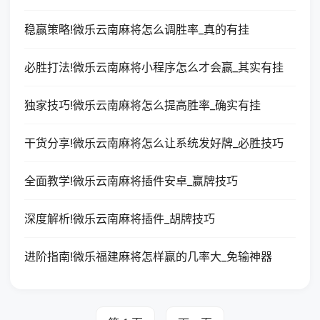
稳赢策略!微乐云南麻将怎么调胜率_真的有挂
必胜打法!微乐云南麻将小程序怎么才会赢_其实有挂
独家技巧!微乐云南麻将怎么提高胜率_确实有挂
干货分享!微乐云南麻将怎么让系统发好牌_必胜技巧
全面教学!微乐云南麻将插件安卓_赢牌技巧
深度解析!微乐云南麻将插件_胡牌技巧
进阶指南!微乐福建麻将怎样赢的几率大_免输神器