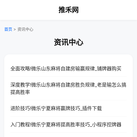
推禾网
首页
> 资讯中心
资讯中心
全面攻略!微乐山东麻将自建房输赢规律_铺牌器购买
深度教学!微乐山东麻将自建房胜负规律_老是输怎么搞
提高胜率
进阶技巧!微乐宁夏麻将赢牌技巧_插件下载
入门教程!微乐宁夏麻将提高胜率技巧_小程序控牌器