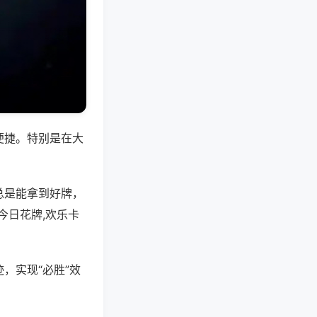
便捷。特别是在大
总是能拿到好牌，
今日花牌,欢乐卡
，实现“必胜”效
。