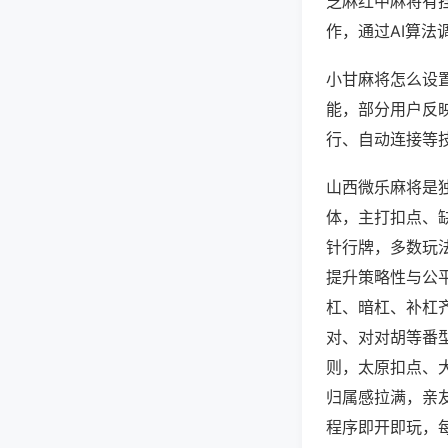
芝麻红中麻将有
作，通过AI算法
小甘麻将怎么设置
能，部分用户反映
行、自动连接等技
山西微乐麻将是
体，主打扣点、
针行牌，多数玩
提升策略性与公
杠、暗杠、补杠
对、对对胡等番
则，太原扣点、
归属感拉满，亲
程序即开即玩，