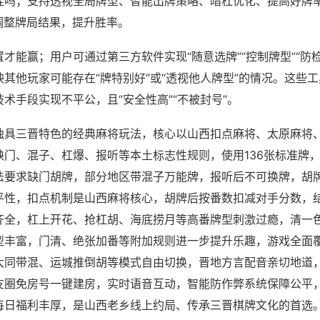
挂吗；支持透视全局牌型、智能出牌策略、暗杠优化、提高好牌
调整牌局结果，提升胜率。
才能赢；用户可通过第三方软件实现“随意选牌”“控制牌型”“防
其他玩家可能存在“牌特别好”或“透视他人牌型”的情况。这些
术手段实现不平公，且“安全性高”“不被封号”。
独具三晋特色的经典麻将玩法，核心以山西扣点麻将、太原麻将
缺门、混子、杠爆、报听等本土标志性规则，使用136张标准牌
法要求缺门胡牌，部分地区带混子万能牌，报听后不可换牌，胡
平性，扣点机制是山西麻将核心，胡牌后按番数扣减对手分数，
齐全，杠上开花、抢杠胡、海底捞月等高番牌型刺激过瘾，清一
型丰富，门清、绝张加番等附加规则进一步提升乐趣，游戏全面
大同带混、运城推倒胡等模式自由切换，晋地方言配音亲切地道，
友圈免房号一键建房，实时语音互动，智能防作弊系统保障公平，
每日福利丰厚，是山西老乡线上约局、传承三晋棋牌文化的首选