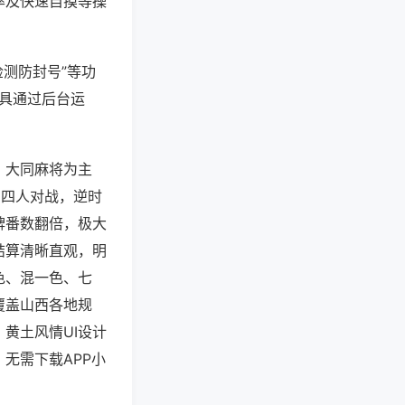
率及快速自摸等操
检测防封号”等功
工具通过后台运
、大同麻将为主
，四人对战，逆时
牌番数翻倍，极大
结算清晰直观，明
色、混一色、七
覆盖山西各地规
黄土风情UI设计
无需下载APP小
。