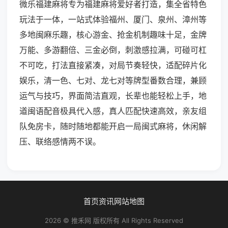
微乐福建麻将专为福建麻将爱好者打造，集全省特色
玩法于一体，一站式体验福州、厦门、泉州、漳州等
多地闽麻乐趣，核心游金、抢金机制趣味十足，金牌
万能、多游翻倍、三金必倒，刺激感拉满，可碰可杠
不可吃，打法直接紧凑，对局节奏轻快，适配碎片化
娱乐，清一色、七对、龙七对等牌型番数合理，兼顾
运气与技巧，界面简洁直观，长辈也能轻松上手，地
道闽语配音极具代入感，真人匹配快速高效，亲友组
队免房卡，随时随地都能开启一局闽式麻将，休闲解
压、联络感情两不误。
首页
资讯
网站地图
2026 © 推禾网 版权所有 All Rights Reserved