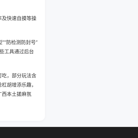
率及快速自摸等操
”“防检测防封号”
这些工具通过后台
可吃，部分玩法含
抢杠胡增添乐趣，
广西本土搓麻氛