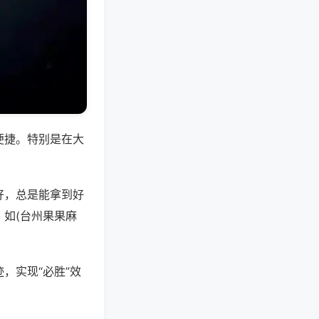
便捷。特别是在大
好，总是能拿到好
如(台州果果麻
，实现“必胜”效
。