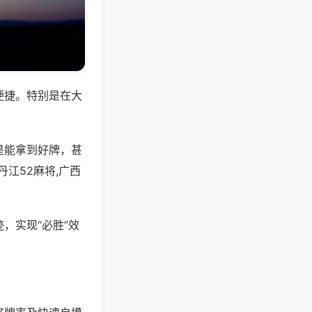
便捷。特别是在大
是能拿到好牌，甚
江52麻将,广西
，实现“必胜”效
。