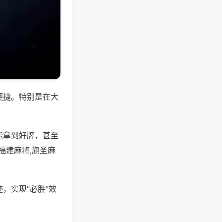
便捷。特别是在大
能拿到好牌，甚至
福建麻将,旗圣麻
，实现“必胜”效
。