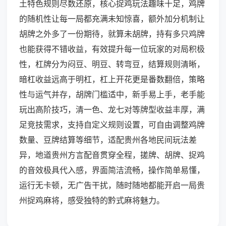
土特色规则尽数还原，核心捉鸡玩法趣味十足，鸡牌
的随机性让每一局都充满未知惊喜，额外加分机制让
胡牌之外多了一份期待，就算未胡牌，持有多只鸡牌
也能获得不错收益，有效提升每一位玩家的对局积极
性，杠牌分为闷豆、明豆、转弯豆，结算规则清晰，
暗杠收益远高于明杠，杠上开花更是番数翻倍，策略
性与运气并存，胡牌门槛适中，新手易上手，老手能
玩出高阶技巧，清一色、龙七对等牌型收益丰厚，满
足竞技需求，支持自定义规则设置，可自由调整鸡牌
数量、豆牌结算等细节，适配贵州各地民间玩法差
异，地道贵州方言配音贯穿全程，搓牌、胡牌、捉鸡
的音效极具代入感，界面简洁流畅，操作简单易懂，
运行无卡顿，无广告干扰，随时随地都能开启一局贵
州捉鸡麻将，感受独特的黔式麻将魅力。