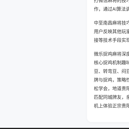
打微信麻将的技
作，通过AI算法
中至南昌麻将技巧
用户反映其他玩家
接等技术手段实现
微乐捉鸡麻将深
核心捉鸡机制趣
豆、转弯豆、闷
牌与捉鸡，策略
松学会，地道贵
匹配同城牌友，
机上体验正宗贵