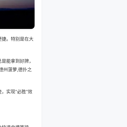
便捷。特别是在大
总是能拿到好牌，
德州菠萝,德扑之
，实现“必胜”效
。