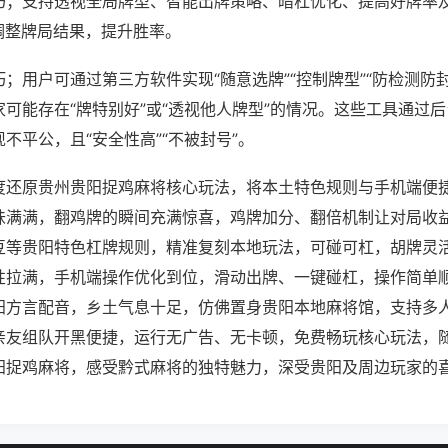
巧；支持透视全局牌型、智能出牌策略、暗杠优化、提高好牌率
调整牌局结果，提升胜率。
；用户可通过第三方软件实现“随意选牌”“控制牌型”“防检测防
可能存在“牌特别好”或“透视他人牌型”的情况。这些工具通过
不平公，且“安全性高”“不被封号”。
度还原贵州贵阳捉鸡麻将核心玩法，将本土特色规则与手机端便
味满满，翻鸡牌的瞬间充满惊喜，鸡牌加分、翻倍机制让对局收
豆等贵阳特色杠牌规则，精准复刻本地玩法，可碰可杠，胡牌灵
性拉满，手机端操作优化到位，滑动出牌、一键碰杠，操作简单
阳方言配音，乡土气息十足，仿佛置身贵阳本地麻将馆，支持多
亲友组队开黑便捷，运行无广告、无卡顿，免费畅玩核心玩法，
阳捉鸡麻将，感受黔式麻将的独特魅力，深受贵阳及周边玩家的