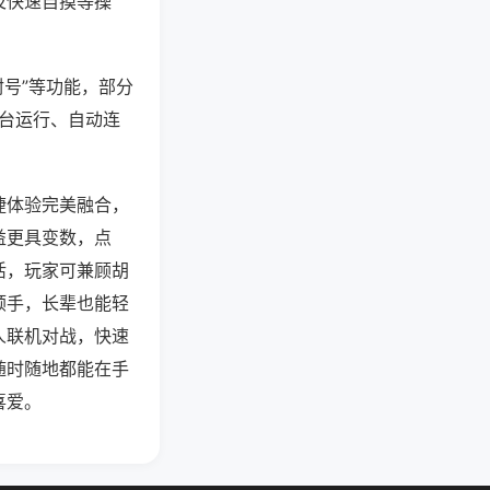
及快速自摸等操
封号”等功能，部分
后台运行、自动连
捷体验完美融合，
益更具变数，点
活，玩家可兼顾胡
顺手，长辈也能轻
人联机对战，快速
随时随地都能在手
喜爱。