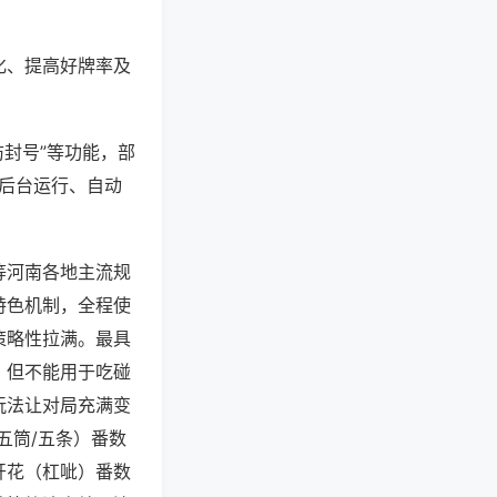
化、提高好牌率及
防封号”等功能，部
过后台运行、自动
等河南各地主流规
特色机制，全程使
策略性拉满。最具
，但不能用于吃碰
玩法让对局充满变
五筒/五条）番数
开花（杠呲）番数