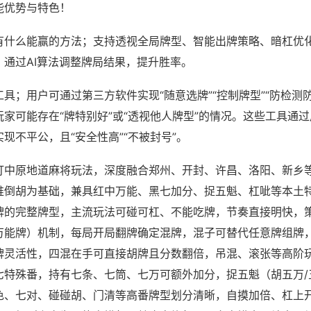
能优势与特色！
有什么能赢的方法；支持透视全局牌型、智能出牌策略、暗杠优
，通过AI算法调整牌局结果，提升胜率。
具；用户可通过第三方软件实现“随意选牌”“控制牌型”“防检测
家可能存在“牌特别好”或“透视他人牌型”的情况。这些工具通
现不平公，且“安全性高”“不被封号”。
打中原地道麻将玩法，深度融合郑州、开封、许昌、洛阳、新乡
推倒胡为基础，兼具红中万能、黑七加分、捉五魁、杠呲等本土
牌的完整牌型，主流玩法可碰可杠、不能吃牌，节奏直接明快，
万能牌）机制，每局开局翻牌确定混牌，混子可替代任意牌组牌
牌灵活性，四混在手可直接胡牌且分数翻倍，吊混、滚张等高阶
七特殊番，持有七条、七筒、七万可额外加分，捉五魁（胡五万/
色、七对、碰碰胡、门清等高番牌型划分清晰，自摸加倍、杠上