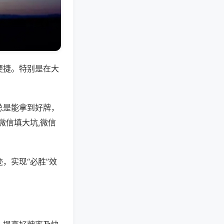
便捷。特别是在大
总是能拿到好牌，
微信填大坑,微信
，实现“必胜”效
。