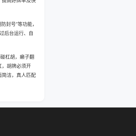
、提高好牌率及快
测防封号”等功能，
通过后台运行、自
能碰杠胡，癞子翻
杠，胡牌必须开
面简洁，真人匹配