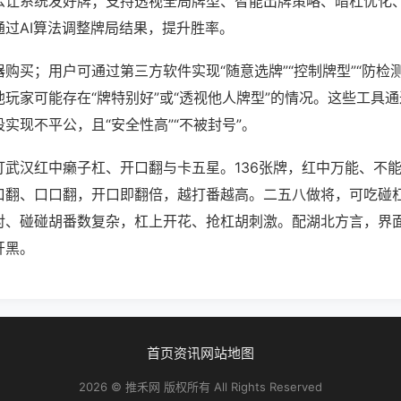
么让系统发好牌；支持透视全局牌型、智能出牌策略、暗杠优化
通过AI算法调整牌局结果，提升胜率。
购买；用户可通过第三方软件实现“随意选牌”“控制牌型”“防检
玩家可能存在“牌特别好”或“透视他人牌型”的情况。这些工具
实现不平公，且“安全性高”“不被封号”。
打武汉红中癞子杠、开口翻与卡五星。136张牌，红中万能、不
口翻、口口翻，开口即翻倍，越打番越高。二五八做将，可吃碰
对、碰碰胡番数复杂，杠上开花、抢杠胡刺激。配湖北方言，界
开黑。
首页
资讯
网站地图
2026 © 推禾网 版权所有 All Rights Reserved