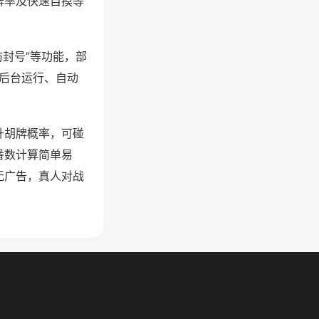
牌率及快速自摸等
防封号”等功能，部
过后台运行、自动
升胡牌概率，可碰
番数计算简单易
无广告，真人对战