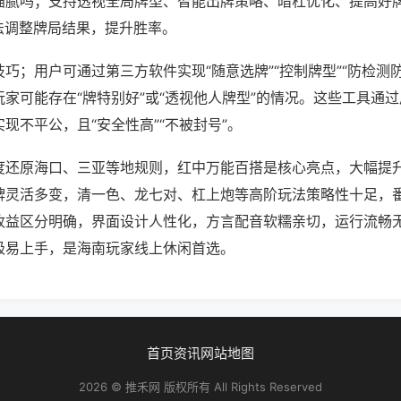
猫腻吗；支持透视全局牌型、智能出牌策略、暗杠优化、提高好
法调整牌局结果，提升胜率。
巧；用户可通过第三方软件实现“随意选牌”“控制牌型”“防检测
家可能存在“牌特别好”或“透视他人牌型”的情况。这些工具通
现不平公，且“安全性高”“不被封号”。
度还原海口、三亚等地规则，红中万能百搭是核心亮点，大幅提
牌灵活多变，清一色、龙七对、杠上炮等高阶玩法策略性十足，
收益区分明确，界面设计人性化，方言配音软糯亲切，运行流畅
极易上手，是海南玩家线上休闲首选。
首页
资讯
网站地图
2026 © 推禾网 版权所有 All Rights Reserved