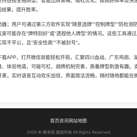
支持透视全局牌型、智能出牌策略、暗杠优化、提高好牌率及快
局结果，提升胜率。
器；用户可通过第三方软件实现“随意选牌”“控制牌型”“防检测
家可能存在“牌特别好”或“透视他人牌型”的情况。这些工具通
现不平公，且“安全性高”“不被封号”。
下载APP，打开微信就能轻松开局，汇聚四川血战、广东鸡胡、
准、体验地道，可碰可杠、胡牌机制完善，高番牌型刺激有趣。
开黑，实时语音互动欢乐加倍，界面简洁流畅，随时随地都能在
首页
资讯
网站地图
2026 © 推禾网 版权所有 All Rights Reserved