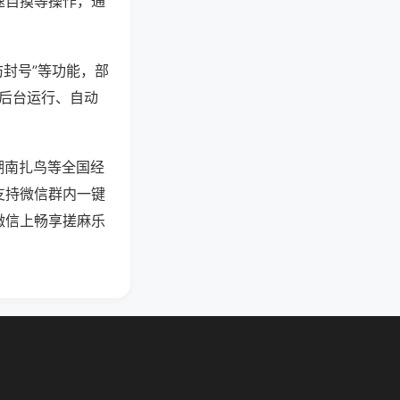
速自摸等操作，通
防封号”等功能，部
过后台运行、自动
湖南扎鸟等全国经
支持微信群内一键
微信上畅享搓麻乐