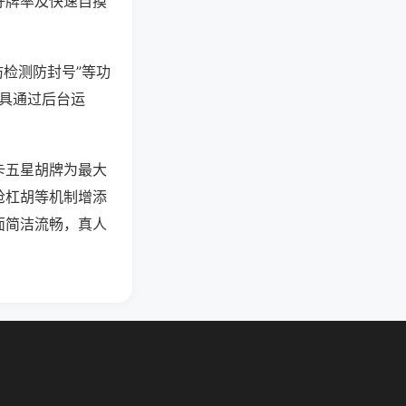
好牌率及快速自摸
防检测防封号”等功
工具通过后台运
卡五星胡牌为最大
抢杠胡等机制增添
面简洁流畅，真人