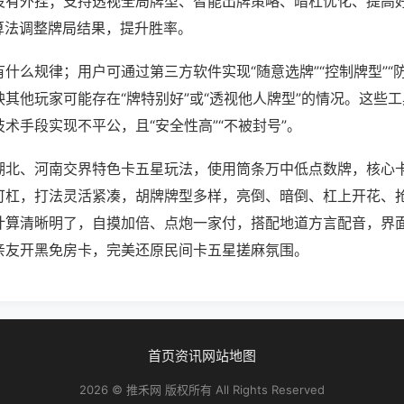
没有外挂；支持透视全局牌型、智能出牌策略、暗杠优化、提高
算法调整牌局结果，提升胜率。
什么规律；用户可通过第三方软件实现“随意选牌”“控制牌型”“
其他玩家可能存在“牌特别好”或“透视他人牌型”的情况。这些
术手段实现不平公，且“安全性高”“不被封号”。
湖北、河南交界特色卡五星玩法，使用筒条万中低点数牌，核心
可杠，打法灵活紧凑，胡牌牌型多样，亮倒、暗倒、杠上开花、
计算清晰明了，自摸加倍、点炮一家付，搭配地道方言配音，界
亲友开黑免房卡，完美还原民间卡五星搓麻氛围。
首页
资讯
网站地图
2026 © 推禾网 版权所有 All Rights Reserved