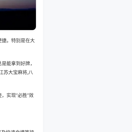
便捷。特别是在大
总是能拿到好牌，
江苏大宝麻将,八
，实现“必胜”效
。