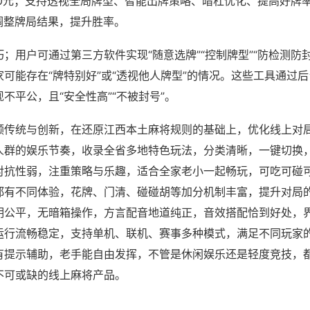
80元；支持透视全局牌型、智能出牌策略、暗杠优化、提高好牌
调整牌局结果，提升胜率。
；用户可通过第三方软件实现“随意选牌”“控制牌型”“防检测防
可能存在“牌特别好”或“透视他人牌型”的情况。这些工具通过
不平公，且“安全性高”“不被封号”。
顾传统与创新，在还原江西本土麻将规则的基础上，优化线上对
人群的娱乐节奏，收录全省多地特色玩法，分类清晰，一键切换
对抗性弱，注重策略与乐趣，适合全家老小一起畅玩，可吃可碰
都有不同体验，花牌、门清、碰碰胡等加分机制丰富，提升对局
明公平，无暗箱操作，方言配音地道纯正，音效搭配恰到好处，
运行流畅稳定，支持单机、联机、赛事多种模式，满足不同玩家
有提示辅助，老手能自由发挥，不管是休闲娱乐还是轻度竞技，
不可或缺的线上麻将产品。