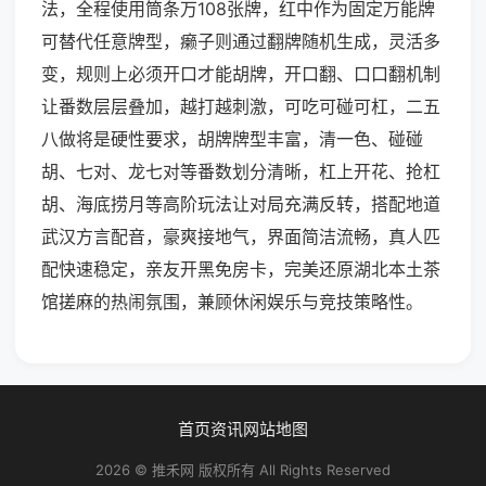
法，全程使用筒条万108张牌，红中作为固定万能牌
可替代任意牌型，癞子则通过翻牌随机生成，灵活多
变，规则上必须开口才能胡牌，开口翻、口口翻机制
让番数层层叠加，越打越刺激，可吃可碰可杠，二五
八做将是硬性要求，胡牌牌型丰富，清一色、碰碰
胡、七对、龙七对等番数划分清晰，杠上开花、抢杠
胡、海底捞月等高阶玩法让对局充满反转，搭配地道
武汉方言配音，豪爽接地气，界面简洁流畅，真人匹
配快速稳定，亲友开黑免房卡，完美还原湖北本土茶
馆搓麻的热闹氛围，兼顾休闲娱乐与竞技策略性。
首页
资讯
网站地图
2026 © 推禾网 版权所有 All Rights Reserved