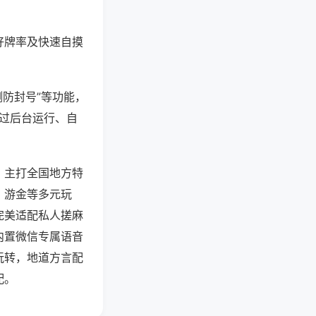
好牌率及快速自摸
测防封号”等功能，
通过后台运行、自
，主打全国地方特
、游金等多元玩
完美适配私人搓麻
内置微信专属语音
玩转，地道方言配
配。