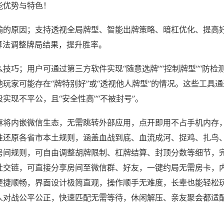
能优势与特色！
输的原因；支持透视全局牌型、智能出牌策略、暗杠优化、提高
算法调整牌局结果，提升胜率。
技巧；用户可通过第三方软件实现“随意选牌”“控制牌型”“防检
玩家可能存在“牌特别好”或“透视他人牌型”的情况。这些工具
实现不平公，且“安全性高”“不被封号”。
麻将内嵌微信生态，无需跳转外部应用，点开即用不占手机内存
准还原各省市本土规则，涵盖血战到底、血流成河、捉鸡、扎鸟
房间规则，可自由调整胡牌限制、杠牌结算、封顶分数等细节，
社交链，可直接分享房间至微信群、好友，一键约局无需房卡，
便捷顺畅，界面设计极简直观，操作顺手无难度，长辈也能轻松
人对战公平公正，快速匹配无需等待，休闲解压、亲友聚会都适