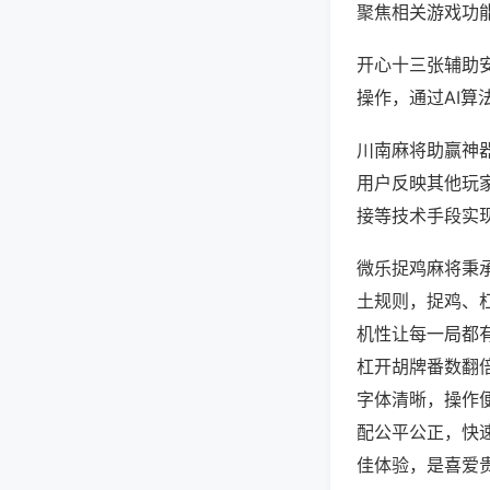
聚焦相关游戏功
开心十三张辅助
操作，通过AI算
川南麻将助赢神器
用户反映其他玩家
接等技术手段实现
微乐捉鸡麻将秉
土规则，捉鸡、
机性让每一局都
杠开胡牌番数翻
字体清晰，操作
配公平公正，快
佳体验，是喜爱