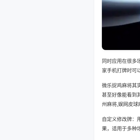
同时应用在很多
家手机打牌时可
微乐捉鸡麻将其
甚至好像能看到
州麻将,娱网皮球
自定义修改牌：
果，适用于多种