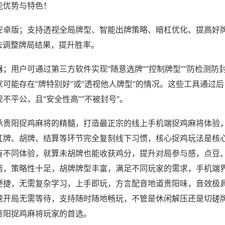
能优势与特色！
安卓版；支持透视全局牌型、智能出牌策略、暗杠优化、提高好
法调整牌局结果，提升胜率。
；用户可通过第三方软件实现“随意选牌”“控制牌型”“防检测防
可能存在“牌特别好”或“透视他人牌型”的情况。这些工具通过
不平公，且“安全性高”“不被封号”。
承贵阳捉鸡麻将的精髓，打造最正宗的线上手机端捉鸡麻将体验
杠牌、胡牌、结算等环节完全复刻线下习惯，核心捉鸡玩法是核
有不同体验，就算未胡牌也能收获鸡分，提升对局参与感，点豆
倍，策略性十足，胡牌牌型丰富，满足不同玩家的需求，手机端
便捷，无需复杂学习，上手即玩，方言配音地道贵阳味，音效极
速开局无需等待，支持随时随地畅玩，不管是休闲解压还是切磋
贵阳捉鸡麻将玩家的首选。