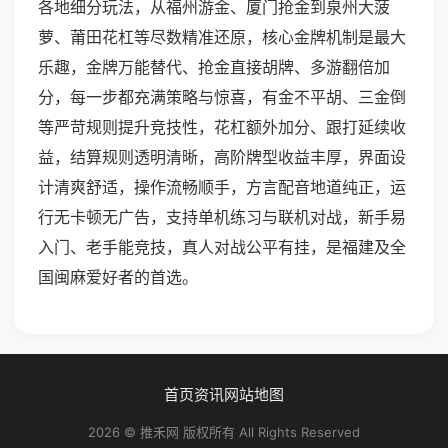
各地细分玩法，从福州游金、厦门抢金到泉州大菠
萝、莆田花杠等尽数精准还原，核心金牌机制是最大
乐趣，金牌万能替代、抢金直接胡牌、多游翻倍加
分，每一步都充满策略与惊喜，有金不平胡、三金倒
等严苛规则提升竞技性，花杠额外加分、跟打延续收
益，结算规则透明清晰，高阶牌型收益丰厚，界面设
计清爽舒适，操作流畅顺手，方言配音地道纯正，运
行无卡顿无广告，支持单机练习与联机对战，新手易
入门、老手能竞技，真人对战公平有挂，是福建及全
国闽麻爱好者的首选。
首页
资讯
网站地图
2026 © 推禾网 版权所有 All Rights Reserved