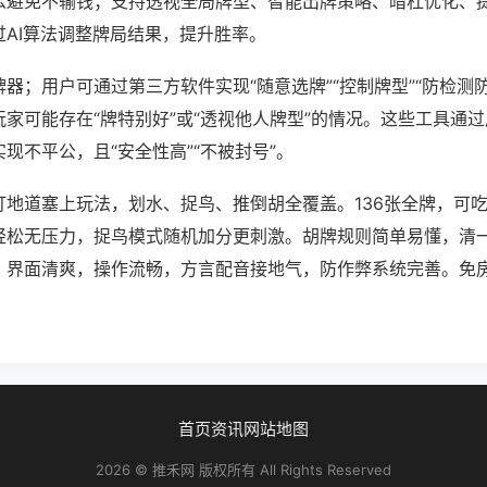
么避免不输钱；支持透视全局牌型、智能出牌策略、暗杠优化、
过AI算法调整牌局结果，提升胜率。
器；用户可通过第三方软件实现“随意选牌”“控制牌型”“防检测
家可能存在“牌特别好”或“透视他人牌型”的情况。这些工具通
现不平公，且“安全性高”“不被封号”。
打地道塞上玩法，划水、捉鸟、推倒胡全覆盖。136张全牌，可
轻松无压力，捉鸟模式随机加分更刺激。胡牌规则简单易懂，清
。界面清爽，操作流畅，方言配音接地气，防作弊系统完善。免
首页
资讯
网站地图
2026 © 推禾网 版权所有 All Rights Reserved