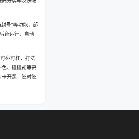
提高好牌率及快速
防封号”等功能，部
过后台运行、自动
吃可碰可杠，打法
一色、碰碰胡等高
房卡开黑，随时随