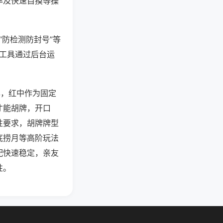
率及快速自摸等操
“防检测防封号”等
些工具通过后台运
牌，红中作为固定
才能胡牌，开口
性要求，胡牌牌型
底捞月等高阶玩法
配快速稳定，亲友
性。