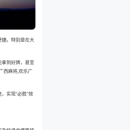
便捷。特别是在大
能拿到好牌，甚至
广西麻将,欢乐广
，实现“必胜”效
。