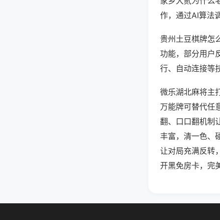
家乡大贰为什么
作，通过AI算法
贵州土豆棋牌怎么
功能，部分用户反
行、自动连接等技
微乐湖北麻将主
万能牌可替代任
翻、口口翻机制
丰富，清一色、
让对局充满反转
开黑免房卡，完