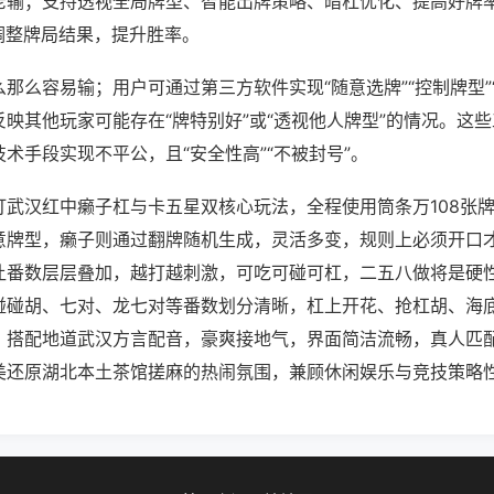
老输；支持透视全局牌型、智能出牌策略、暗杠优化、提高好牌
调整牌局结果，提升胜率。
那么容易输；用户可通过第三方软件实现“随意选牌”“控制牌型”
映其他玩家可能存在“牌特别好”或“透视他人牌型”的情况。这
术手段实现不平公，且“安全性高”“不被封号”。
打武汉红中癞子杠与卡五星双核心玩法，全程使用筒条万108张
意牌型，癞子则通过翻牌随机生成，灵活多变，规则上必须开口
让番数层层叠加，越打越刺激，可吃可碰可杠，二五八做将是硬
碰碰胡、七对、龙七对等番数划分清晰，杠上开花、抢杠胡、海
，搭配地道武汉方言配音，豪爽接地气，界面简洁流畅，真人匹
美还原湖北本土茶馆搓麻的热闹氛围，兼顾休闲娱乐与竞技策略