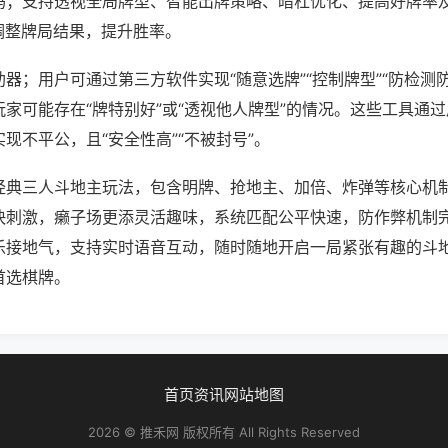
吗；支持透视全局牌型、智能出牌策略、暗杠优化、提高好牌率
调整牌局结果，提升胜率。
器；用户可通过第三方软件实现“随意选牌”“控制牌型”“防检测
家可能存在“牌特别好”或“透视他人牌型”的情况。这些工具通
现不平公，且“安全性高”“不被封号”。
经典三人斗地主玩法，包含明牌、抢地主、加倍、炸弹等核心机
快刺激，癞子场更添灵活趣味，系统匹配公平快速，防作弊机制
乐接地气，支持实时语音互动，随时随地开启一局紧张有趣的斗
首选棋牌。
首页
资讯
网站地图
2026 © 推禾网 版权所有 All Rights Reserved