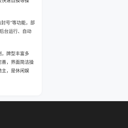
及快速自摸等操
防封号”等功能，部
过后台运行、自动
制，牌型丰富多
完善，界面简洁操
地主，是休闲娱