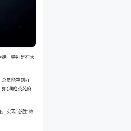
便捷。特别是在大
，总是能拿到好
如(洞庭茶苑麻
，实现“必胜”效
。