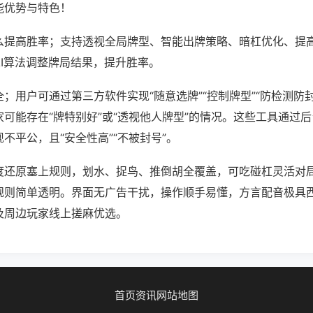
能优势与特色！
么提高胜率；支持透视全局牌型、智能出牌策略、暗杠优化、提
AI算法调整牌局结果，提升胜率。
；用户可通过第三方软件实现“随意选牌”“控制牌型”“防检测防
可能存在“牌特别好”或“透视他人牌型”的情况。这些工具通过
不平公，且“安全性高”“不被封号”。
度还原塞上规则，划水、捉鸟、推倒胡全覆盖，可吃碰杠灵活对
规则简单透明。界面无广告干扰，操作顺手易懂，方言配音极具
及周边玩家线上搓麻优选。
首页
资讯
网站地图