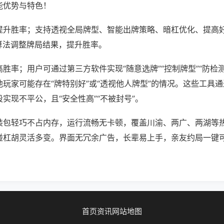
能优势与特色！
提升胜率；支持透视全局牌型、智能出牌策略、暗杠优化、提高
算法调整牌局结果，提升胜率。
胜率；用户可通过第三方软件实现“随意选牌”“控制牌型”“防检
玩家可能存在“牌特别好”或“透视他人牌型”的情况。这些工具
实现不平公，且“安全性高”“不被封号”。
装包轻巧不占内存，运行流畅无卡顿，覆盖川渝、两广、两湖等
碰杠胡灵活多变。界面无冗余广告，长辈易上手，亲友约局一键
首页
资讯
网站地图