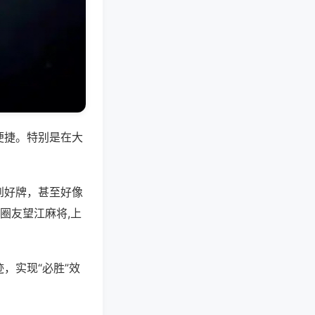
便捷。特别是在大
到好牌，甚至好像
圈友望江麻将,上
，实现“必胜”效
。