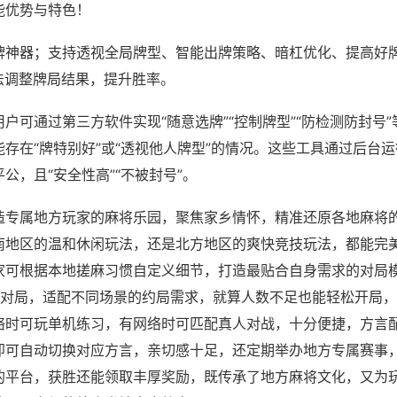
能优势与特色！
牌神器；支持透视全局牌型、智能出牌策略、暗杠优化、提高好
法调整牌局结果，提升胜率。
户可通过第三方软件实现“随意选牌”“控制牌型”“防检测防封号
存在“牌特别好”或“透视他人牌型”的情况。这些工具通过后台
公，且“安全性高”“不被封号”。
造专属地方玩家的麻将乐园，聚焦家乡情怀，精准还原各地麻将
南地区的温和休闲玩法，还是北方地区的爽快竞技玩法，都能完
家可根据本地搓麻习惯自定义细节，打造最贴合自身需求的对局模
数对局，适配不同场景的约局需求，就算人数不足也能轻松开局
络时可玩单机练习，有网络时可匹配真人对战，十分便捷，方言
即可自动切换对应方言，亲切感十足，还定期举办地方专属赛事
的平台，获胜还能领取丰厚奖励，既传承了地方麻将文化，又为