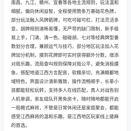
南昌、九江、赣州、宜春等各地主流规则，玩法温和
细腻，偏向休闲益智，全程使用筒条万基础花色牌，
部分玩法融入风牌箭牌，可吃可碰可杠，打法灵活多
变，胡牌规则清晰易懂，无严苛的缺门限制，新手极
易上手，门清、清一色、碰碰胡、七对等经典牌型番
数划分合理，兼顾运气与技巧，部分地区玩法加入花
牌加分机制，摸到花牌即可实时获得额外分数，增添
对局乐趣，流局查叫规则保障对局公平，避免消极摸
鱼，搭配地道江西方言配音，软糯亲切，充满赣鄱地
域特色，界面设计清新雅致，操作流畅顺手，长辈小
孩都能轻松玩转，支持多人在线匹配，真人对战告别
人机单调，亲友组队开黑免房卡，随时随地都能开启
一局赣式麻将，不管是日常休闲还是家庭聚会，都能
感受江西麻将的温和乐趣，是江西地区玩家线上搓麻
的首选。