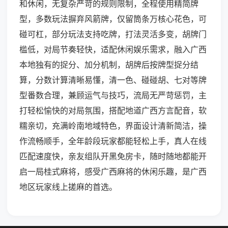
和休闲，无复杂严苛的规则限制，全程使用精简牌
型，多数玩法摒弃风箭牌，仅留筒条万核心花色，可
碰可杠，部分玩法支持吃牌，打法灵活多变，胡牌门
槛低，对局节奏轻快，适配休闲娱乐需求，融入广西
本地独有的捉分、加分机制，胡牌后按牌型捉分结
算，分数计算清晰易懂，清一色、碰碰胡、七对等牌
型番数合理，兼顾运气与技巧，流局无严苛惩罚，主
打轻松愉快的对局氛围，搭配地道广西方言配音，软
糯亲切，充满岭南地域特色，界面设计清新简洁，操
作流畅顺手，全年龄段玩家都能轻松上手，真人在线
匹配速度快，亲友组队开黑免房卡，随时随地都能开
启一局桂式麻将，感受广西麻将的休闲乐趣，是广西
地区玩家线上搓麻的首选。