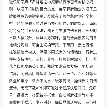
微乐河南麻将严格遵循中原麻将传承百年的核心规
则，以混子机制为最大亮点，每局翻牌确定的混子是
牌局胜负的关键变量，既能在听牌危急时刻补全牌
型，也能在做大牌时充当核心组件，同时保留河南麻
将特有的捉五魁玩法，胡五万夹张或卡五筒、五条时
番数大幅提升，极具地方趣味，游戏全面覆盖河南各
地细分规则，可自由切换带跑、不带跑、黑七万能、
杠呲翻倍等模式，满足不同玩家的习惯偏好，行牌过
程中支持明杠、暗杠、补杠，杠牌即时加分，杠上开
花直接触发高番奖励，胡牌要求宽松友好，平胡即可
结算，同时高阶牌型如清一色、混一色、龙七对等番
数叠加丰厚，适合不同水平玩家竞技，操作界面简洁
流畅，无需下载APP即可通过小程序快速开局，免房
号一键进房，搭配智能托管、自动听牌提示等功能，
兼顾休闲娱乐与专业对战，每日登录送金币，参与排