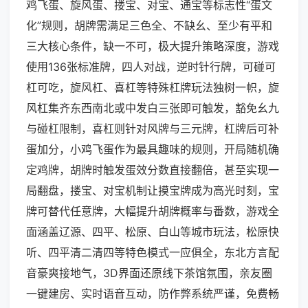
鸡飞蛋、旋风蛋、搂宝、对宝、通宝等标志性“蛋文
化”规则，胡牌需满足三色全、不缺幺、至少有平和
三大核心条件，缺一不可，极大提升策略深度，游戏
使用136张标准牌，四人对战，逆时针行牌，可碰可
杠可吃，旋风杠、喜杠等特殊杠牌玩法独树一帜，旋
风杠集齐东西南北或中发白三张即可触发，豁免幺九
与碰杠限制，喜杠则针对风牌与三元牌，杠牌后可补
蛋加分，小鸡飞蛋作为最具趣味的规则，开局随机确
定鸡牌，胡牌时触发蛋效分数直接翻倍，甚至实现一
局翻盘，搂宝、对宝机制让摸宝牌成为高光时刻，宝
牌可替代任意牌，大幅提升胡牌概率与番数，游戏全
面涵盖辽源、四平、松原、白山等城市玩法，松原快
听、四平清二清四等特色模式一应俱全，东北方言配
音豪爽接地气，3D界面还原线下茶馆氛围，亲友圈
一键建房、实时语音互动，防作弊系统严谨，免费畅