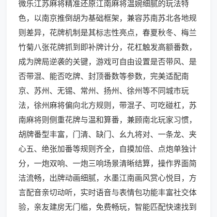
微乐江苏麻将精准还原江南麻将温婉细腻的玩法特
色，以南京推倒胡为基础框架，兼容苏南苏北各地规
则差异，花牌机制是其标志性亮点，春夏秋冬、梅兰
竹菊八张花牌抓到即补牌计分，花杠触发高额番数，
成为牌局逆袭的关键，游戏可自由设置是否带风、是
否带混、能否吃牌、封顶番数等参数，完美适配南
京、苏州、无锡、常州、扬州、徐州等不同城市玩
法，徐州麻将偏向北方规则，带混子、可吃碰杠，苏
南麻将则侧重花牌与温和算番，兼顾南北玩家习惯，
胡牌番型丰富，门清、缺门、幺九将对、一条龙、夹
心五、绝张加番等规则齐全，自摸加倍、点炮单独计
分，一炮双响、一炮三响场景清晰结算，操作界面简
洁流畅，出牌动画细腻，水墨江南画风赏心悦目，方
言配音亲切动听，实时语音与表情包功能丰富社交体
验，亲友建房无门槛，免费畅玩，智能匹配快速找到