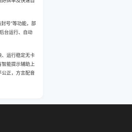
高好牌率及快速自
防封号”等功能，部
过后台运行、自动
快、运行稳定无卡
有智能提示辅助上
平公正，方言配音