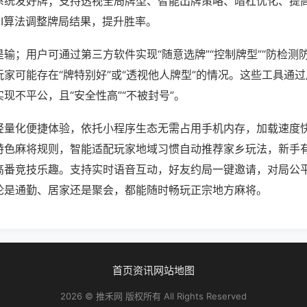
系统发好牌；支持透视全局牌型、智能出牌策略、暗杠优化、提
AI算法调整牌局结果，提升胜率。
输；用户可通过第三方软件实现“随意选牌”“控制牌型”“防检测
家可能存在“牌特别好”或“透视他人牌型”的情况。这些工具通
现不平公，且“安全性高”“不被封号”。
轻量化便捷体验，依托小程序生态无需占用手机内存，加载速度
特色麻将规则，智能适配玩家地域习惯自动推荐家乡玩法，新手
高番竞技乐趣。支持实时语音互动，好友约局一键邀请，对局公
论是通勤、居家还是聚会，都能随时畅玩正宗地方麻将。
首页
资讯
网站地图
2026 © 推禾网 版权所有 All Rights Reserved