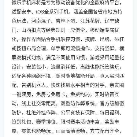
微乐手机麻将是专为移动设备优化的全能麻将平台，
适配安卓、iOS全系列手机，涵盖全国各省市地方特
色玩法，河南混子、吉林下蛋、江苏花牌、辽宁缺
门、山西扣点等经典规则一应俱全，移动端专属优
化，操作界面贴合手机触控习惯，摸牌、出牌、碰杠
胡按钮布局合理，单手即可流畅操作，支持竖屏、横
屏双模式切换，满足不同使用习惯，游戏采用轻量化
设计，安装包小，流量消耗低，离线也能托管续玩，
适配各种网络环境，随时随地都能开局，真人实时匹
配，告别机器人，快速找到水平相当的对手，亲友圈
一键建房，免房号免房卡，免费约局，实时语音互
动，线上社交零距离，双重防作弊系统，官方级加密
防护，杜绝外挂作弊，公平竞技有保障，每日福利、
签到礼包、赛季排位、限时赛事活动丰富，奖励丰
厚，零氪也能畅玩，画面高清流畅，方言配音齐全，