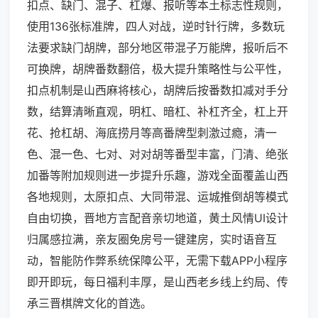
扣点、缺门、混子、杠爆、报听等本土标志性规则，
使用136张标准牌，四人对战，逆时针行牌，多数玩
法要求缺门胡牌，部分地区带混子万能牌，报听后不
可换牌，胡牌番数翻倍，极大提升策略性与公平性，
扣点机制是山西麻将核心，胡牌后按番数扣减对手分
数，结算清晰直观，明杠、暗杠、补杠齐全，杠上开
花、抢杠胡、海底捞月等高番牌型刺激过瘾，清一
色、混一色、七对、对对胡等番型丰富，门清、绝张
加番等附加规则进一步提升乐趣，游戏全面覆盖山西
各地规则，太原扣点、大同带混、运城推倒胡等模式
自由切换，晋地方言配音亲切地道，黄土风情UI设计
归属感拉满，亲友圈免房号一键建房，实时语音互
动，智能防作弊系统保障公平，无需下载APP小程序
即开即玩，每日福利丰厚，是山西老乡线上约局、传
承三晋棋牌文化的首选。