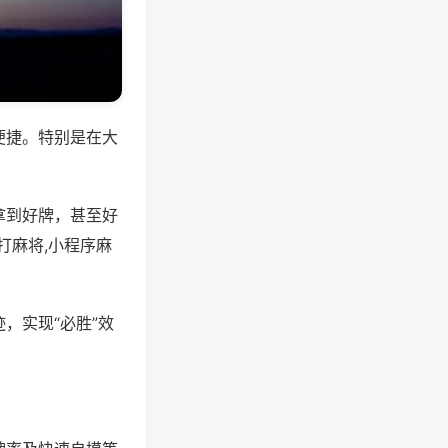
便捷。特别是在大
拿到好牌，甚至好
打麻将,小程序麻
，实现“必胜”效
。