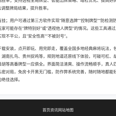
高胜率；支持透视全局牌型、智能出牌策略、暗杠优化、提高好
法调整牌局结果，提升胜率。
挂；用户可通过第三方软件实现“随意选牌”“控制牌型”“防检测
家可能存在“牌特别好”或“透视他人牌型”的情况。这些工具通
现不平公，且“安全性高”“不被封号”。
下载安装，点开即玩、用完即走，覆盖全国多地经典麻将玩法，
、湖南扎鸟、贵州捉鸡等，规则地道还原线下体验，可碰可杠、
碰胡等高番牌型一应俱全。界面简洁清爽、操作流畅顺手，真人
私密对局，免房卡开黑无门槛，防作弊系统完善，随时随地都能
的绝佳选择。
首页
资讯
网站地图