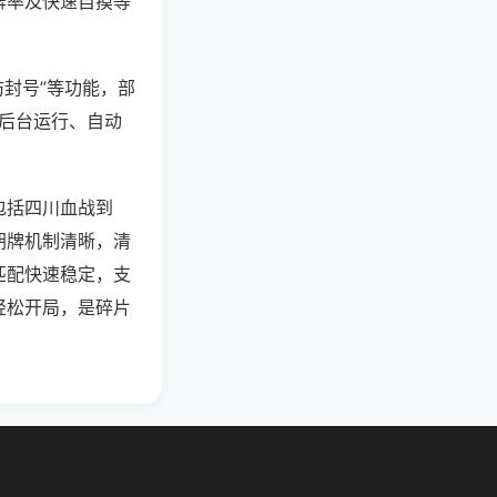
牌率及快速自摸等
防封号”等功能，部
过后台运行、自动
包括四川血战到
胡牌机制清晰，清
匹配快速稳定，支
轻松开局，是碎片