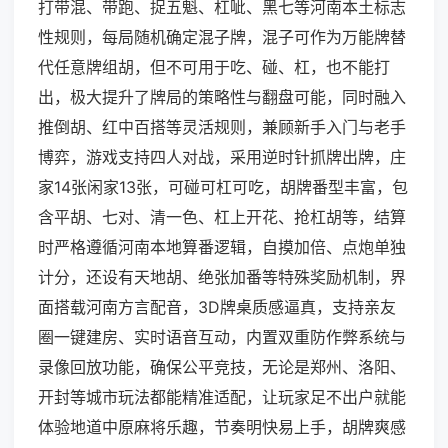
打带混、带跑、捉五魁、杠呲、黑七等河南本土标志
性规则，每局随机确定混子牌，混子可作为万能牌替
代任意牌组胡，但不可用于吃、碰、杠，也不能打
出，极大提升了牌局的策略性与翻盘可能，同时融入
推倒胡、红中百搭等灵活规则，兼顾新手入门与老手
博弈，游戏支持四人对战，采用逆时针抓牌出牌，庄
家14张闲家13张，可碰可杠可吃，胡牌番型丰富，包
含平胡、七对、清一色、杠上开花、抢杠胡等，结算
时严格遵循河南本地算番逻辑，自摸加倍、点炮单独
计分，还设有天地胡、绝张加番等特殊奖励机制，界
面搭载河南方言配音，3D牌桌质感逼真，支持亲友
圈一键建房、实时语音互动，内置双重防作弊系统与
录像回放功能，确保公平竞技，无论是郑州、洛阳、
开封等城市玩法都能精准适配，让玩家足不出户就能
体验地道中原麻将乐趣，节奏明快易上手，胡牌爽感