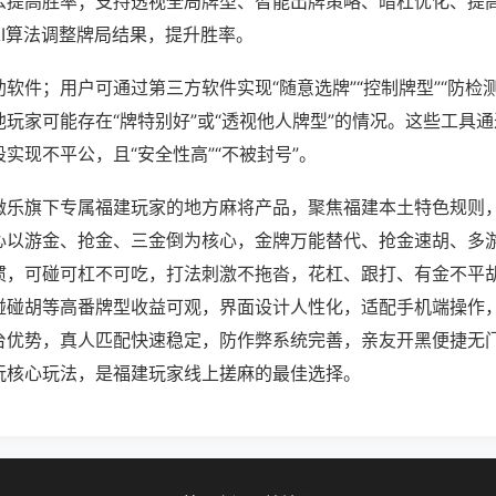
么提高胜率；支持透视全局牌型、智能出牌策略、暗杠优化、提
AI算法调整牌局结果，提升胜率。
软件；用户可通过第三方软件实现“随意选牌”“控制牌型”“防检
玩家可能存在“牌特别好”或“透视他人牌型”的情况。这些工具
实现不平公，且“安全性高”“不被封号”。
微乐旗下专属福建玩家的地方麻将产品，聚焦福建本土特色规则
心以游金、抢金、三金倒为核心，金牌万能替代、抢金速胡、多
惯，可碰可杠不可吃，打法刺激不拖沓，花杠、跟打、有金不平
碰碰胡等高番牌型收益可观，界面设计人性化，适配手机端操作
台优势，真人匹配快速稳定，防作弊系统完善，亲友开黑便捷无
玩核心玩法，是福建玩家线上搓麻的最佳选择。