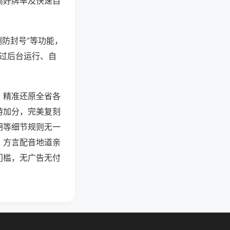
高好牌率及快速自
测防封号”等功能，
通过后台运行、自
，精准还原全省各
游加分，完美复刻
胡等细节规则无一
，方言配音地道亲
门槛，无广告无付