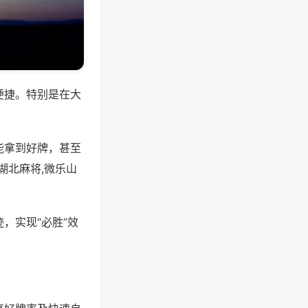
便捷。特别是在大
能拿到好牌，甚至
湖北麻将,微乐山
，实现“必胜”效
。