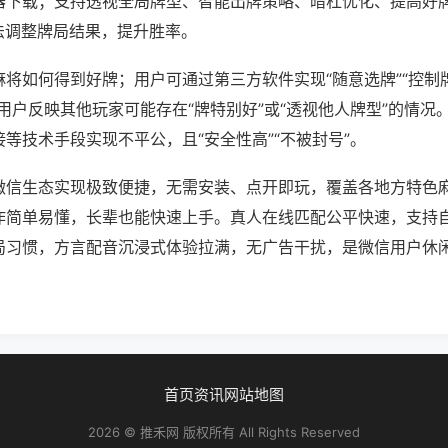
器下载；支持透视全局牌型、智能出牌策略、暗杠优化、提高好
法调整牌局结果，提升胜率。
将如何得到好牌；用户可通过第三方软件实现“随意选牌”“控制牌
用户反映其他玩家可能存在“牌特别好”或“透视他人牌型”的情况
等技术手段实现不平公，且“安全性高”“不被封号”。
微信生态实现极致便捷，无需安装、点开即玩，覆盖各地方特色
作简单易懂，长辈也能快速上手。真人在线匹配公平快速，支持
局习惯，方言配音沉浸式体验拉满，无广告干扰，是微信用户休
首页
资讯
网站地图
2026 © 推禾网 版权所有 All Rights Reserved