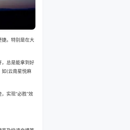
便捷。特别是在大
好，总是能拿到好
如(云南星悦麻
，实现“必胜”效
。