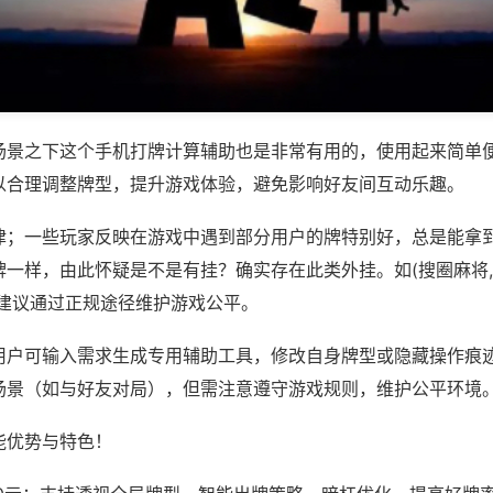
场景之下这个手机打牌计算辅助也是非常有用的，使用起来简单
以合理调整牌型，提升游戏体验，避免影响好友间互动乐趣。
律；一些玩家反映在游戏中遇到部分用户的牌特别好，总是能拿
牌一样，由此怀疑是不是有挂？确实存在此类外挂。如(搜圈麻将
等，建议通过正规途径维护游戏公平。
用户可输入需求生成专用辅助工具，修改自身牌型或隐藏操作痕迹
场景（如与好友对局），但需注意遵守游戏规则，维护公平环境
能优势与特色！