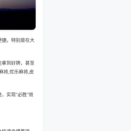
便捷。特别是在大
能拿到好牌，甚至
将,优乐麻将,皮
，实现“必胜”效
。