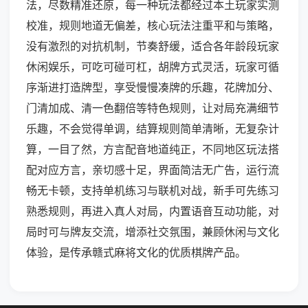
法，尽数精准还原，每一种玩法都经过本土玩家实测
校准，规则地道无偏差，核心玩法注重平和与策略，
没有激烈的对抗机制，节奏舒缓，适合各年龄段玩家
休闲娱乐，可吃可碰可杠，胡牌方式灵活，玩家可循
序渐进打造牌型，享受慢慢凑牌的乐趣，花牌加分、
门清加成、清一色翻倍等特色规则，让对局充满细节
乐趣，不会觉得单调，结算规则简单清晰，无复杂计
算，一目了然，方言配音地道纯正，不同地区玩法搭
配对应方言，亲切感十足，界面简洁无广告，运行流
畅无卡顿，支持单机练习与联机对战，新手可先练习
熟悉规则，再进入真人对局，内置语音互动功能，对
局时可与牌友交流，增添社交氛围，兼顾休闲与文化
体验，是传承赣式麻将文化的优质棋牌产品。