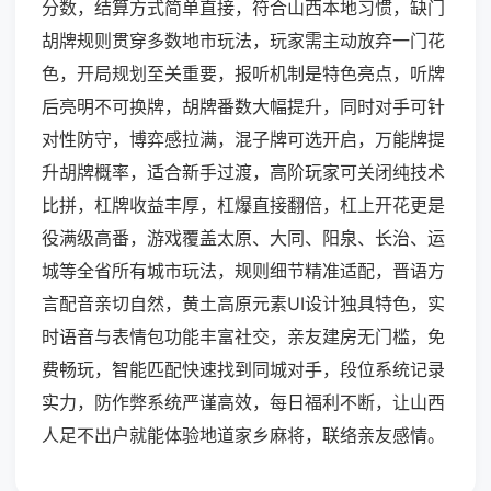
分数，结算方式简单直接，符合山西本地习惯，缺门
胡牌规则贯穿多数地市玩法，玩家需主动放弃一门花
色，开局规划至关重要，报听机制是特色亮点，听牌
后亮明不可换牌，胡牌番数大幅提升，同时对手可针
对性防守，博弈感拉满，混子牌可选开启，万能牌提
升胡牌概率，适合新手过渡，高阶玩家可关闭纯技术
比拼，杠牌收益丰厚，杠爆直接翻倍，杠上开花更是
役满级高番，游戏覆盖太原、大同、阳泉、长治、运
城等全省所有城市玩法，规则细节精准适配，晋语方
言配音亲切自然，黄土高原元素UI设计独具特色，实
时语音与表情包功能丰富社交，亲友建房无门槛，免
费畅玩，智能匹配快速找到同城对手，段位系统记录
实力，防作弊系统严谨高效，每日福利不断，让山西
人足不出户就能体验地道家乡麻将，联络亲友感情。